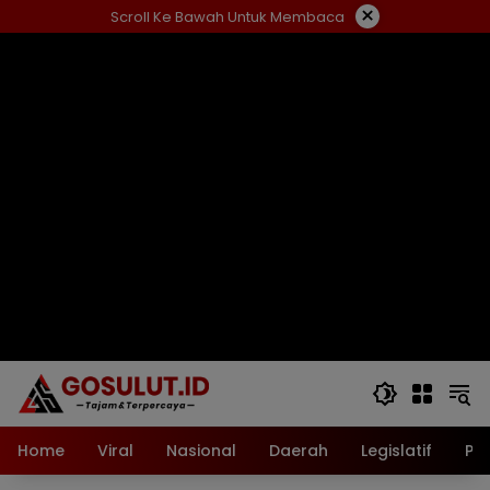
Langsung
×
Scroll Ke Bawah Untuk Membaca
ke
konten
Home
Viral
Nasional
Daerah
Legislatif
Pol