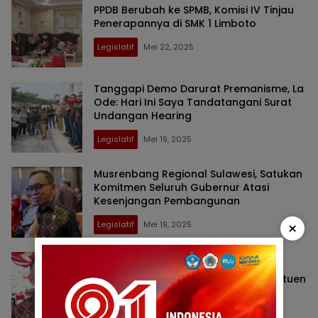
PPDB Berubah ke SPMB, Komisi IV Tinjau
Penerapannya di SMK 1 Limboto
Legislatif
Mei 22, 2025
Tanggapi Demo Darurat Premanisme, La
Ode: Hari Ini Saya Tandatangani Surat
Undangan Hearing
Legislatif
Mei 19, 2025
Musrenbang Regional Sulawesi, Satukan
Komitmen Seluruh Gubernur Atasi
Kesenjangan Pembangunan
×
Legislatif
Mei 19, 2025
Gelar Open House, La Ode: Pererat
Silaturahmi dengan Mitra dan Konstituen
Legislatif
April 5, 2025