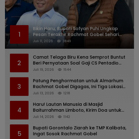
Bikin Haru, Bupati Sofyan Puhi Ungkap
1
Pesan Terakhir Rachmat Gobel Sehari
Sebelum Wafat
Juli 11, 2026
3849
Camat Telaga Biru Kena Semprot Buntut
2
Beri Pernyataan Soal Gaji CS Pentadio
Barat yang Nunggak
Juli 19, 2026
1544
Patung Penghormatan untuk Almarhum
3
Rachmat Gobel Digagas, Ini Tiga Lokasi
yang Diusulkan
Juli 13, 2026
1218
Haru! Lautan Manusia di Masjid
4
Baiturrahman Limboto, Kirim Doa untuk
Almarhum Rachmat Gobel
Juli 14, 2026
1142
Bupati Gorontalo Ziarah ke TMP Kalibata,
5
Ingat Sosok Rachmat Gobel