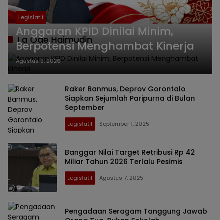
Legislatif
Anggaran KPID Dinilai Minim,
La Ode Haimudin
Berpotensi Menghambat Kinerja
Agustus 5, 2026
Raker Banmus, Deprov Gorontalo
Siapkan Sejumlah Paripurna di Bulan
September
Legislatif
September 1, 2025
Banggar Nilai Target Retribusi Rp 42
Miliar Tahun 2026 Terlalu Pesimis
Legislatif
Agustus 7, 2025
Pengadaan Seragam Tanggung Jawab