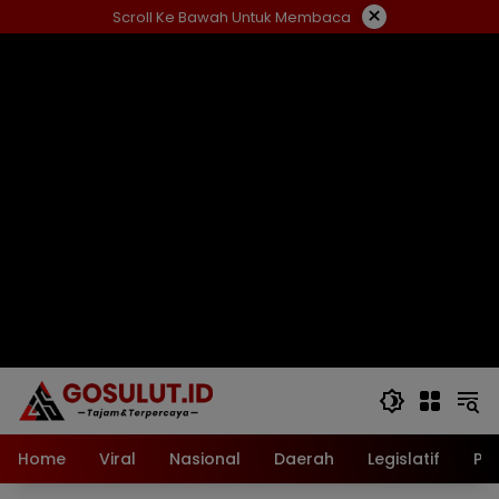
Langsung
×
Scroll Ke Bawah Untuk Membaca
ke
konten
Home
Viral
Nasional
Daerah
Legislatif
Pol