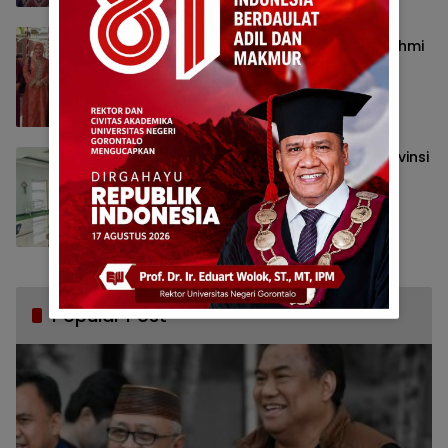
Momentum Idul Fitri, Perkuat Silaturahmi
Hadapi Situasi Ekonomi Saat Ini
Legislatif
April 5, 2025
Pelaksanaan Pilkada Serentak di Provinsi
Gorontalo Berjalan Baik, Aman dan
Lancar
Legislatif
Desember 3, 2024
Popular Post