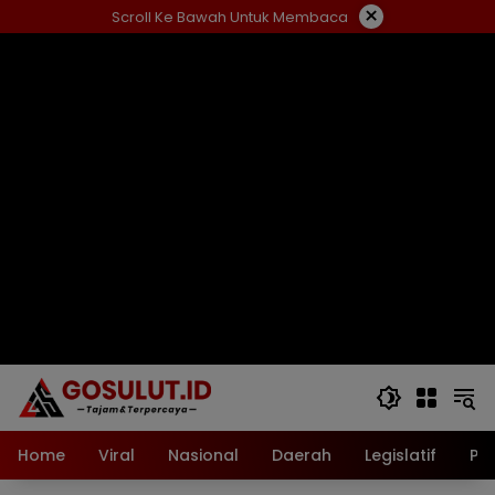
Langsung
×
Scroll Ke Bawah Untuk Membaca
ke
konten
Home
Viral
Nasional
Daerah
Legislatif
Pol