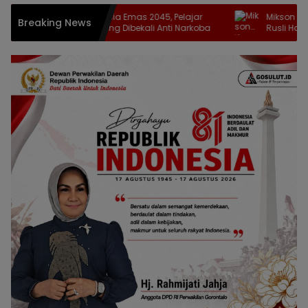
Menuju Indonesia Emas 2045, Pelajar
Mikson Yapanto T
Breaking News
SMKN 1 Kaidipang Dibekali Anti Narkoba
Rusli Habibie, d
Fuel Terminal P