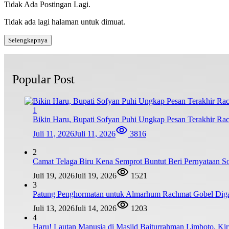
Tidak Ada Postingan Lagi.
Tidak ada lagi halaman untuk dimuat.
Selengkapnya
Popular Post
1
Bikin Haru, Bupati Sofyan Puhi Ungkap Pesan Terakhir Ra
Juli 11, 2026
Juli 11, 2026
3816
2
Camat Telaga Biru Kena Semprot Buntut Beri Pernyataan S
Juli 19, 2026
Juli 19, 2026
1521
3
Patung Penghormatan untuk Almarhum Rachmat Gobel Digag
Juli 13, 2026
Juli 14, 2026
1203
4
Haru! Lautan Manusia di Masjid Baiturrahman Limboto, K