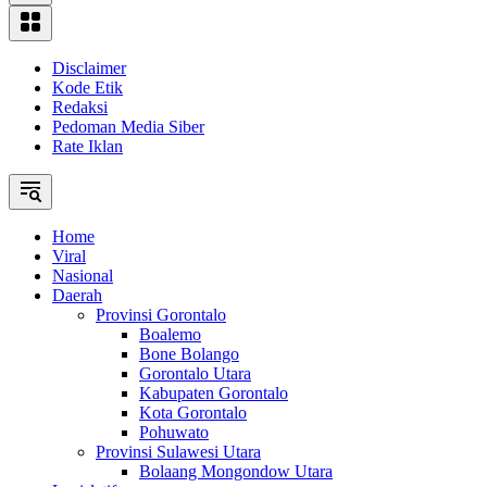
Disclaimer
Kode Etik
Redaksi
Pedoman Media Siber
Rate Iklan
Home
Viral
Nasional
Daerah
Provinsi Gorontalo
Boalemo
Bone Bolango
Gorontalo Utara
Kabupaten Gorontalo
Kota Gorontalo
Pohuwato
Provinsi Sulawesi Utara
Bolaang Mongondow Utara