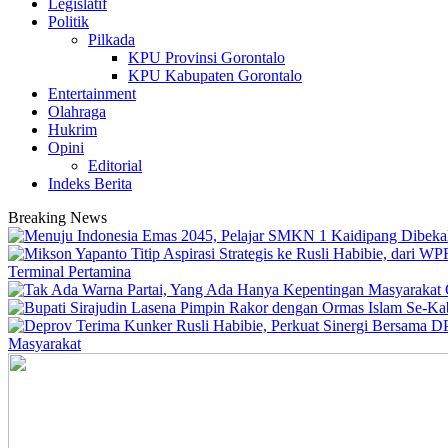
Legislatif
Politik
Pilkada
KPU Provinsi Gorontalo
KPU Kabupaten Gorontalo
Entertainment
Olahraga
Hukrim
Opini
Editorial
Indeks Berita
Breaking News
Terminal Pertamina
Masyarakat