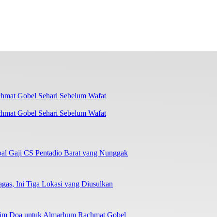
chmat Gobel Sehari Sebelum Wafat
oal Gaji CS Pentadio Barat yang Nunggak
as, Ini Tiga Lokasi yang Diusulkan
irim Doa untuk Almarhum Rachmat Gobel