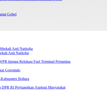
chmat Gobel
ekali Anti Narkoba
i WPR hingga Relokasi Fuel Terminal Pertamina
kat Gorontalo
-Kabupaten Boltara
a DPR RI Perjuangkan Aspirasi Masyarakat