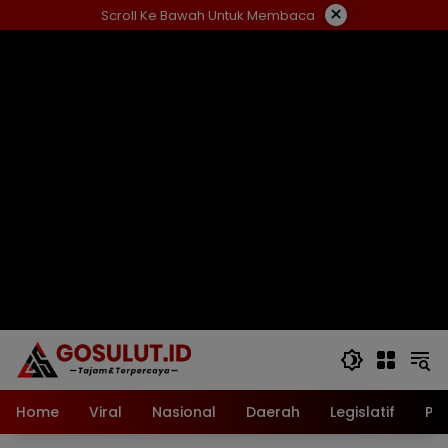
Langsung
×
Scroll Ke Bawah Untuk Membaca
ke
konten
Home
Viral
Nasional
Daerah
Legislatif
Pol