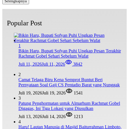
Selengkapnya
Popular Post
1
Bikin Haru, Bupati Sofyan Puhi Ungkap Pesan Terakhir
Rachmat Gobel Sehari Sebelum Wafat
Juli 11, 2026
Juli 11, 2026
3842
2
Camat Telaga Biru Kena Semprot Buntut Beri
Pernyataan Soal Gaji CS Pentadio Barat yang Nunggak
Juli 19, 2026
Juli 19, 2026
1541
3
Patung Penghormatan untuk Almarhum Rachmat Gobel
Digagas, Ini Tiga Lokasi yang Diusulkan
Juli 13, 2026
Juli 14, 2026
1213
4
Haru! Lautan Manusia di Masjid Baiturrahman Limboto,