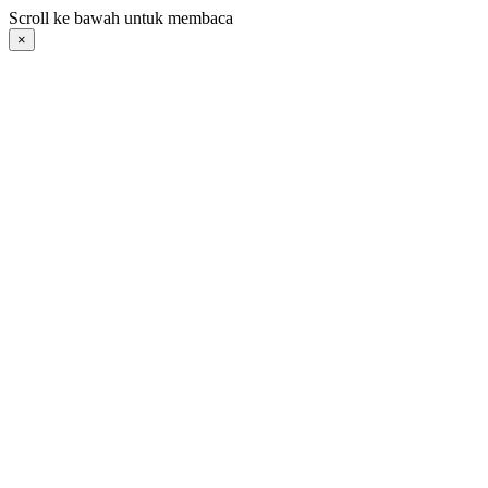
Langsung
Scroll ke bawah untuk membaca
ke
×
konten