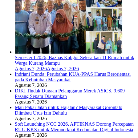
Semester I 2026, Baznas Kabgor Selesaikan 11 Rumah untuk
Warga Kurang Mampu
Agustus 7, 2026
Agustus 7, 2026
Indriani Dunda: Perubahan KUA-PPAS Harus Berorientasi
pada Kebutuhan Masyarakat
Agustus 7, 2026
DJKI Tindak Dugaan Pelanggaran Merek ASICS, 9.609
Pasang Sepatu Diamankan
Agustus 7, 2026
Mau Pakai Jalan untuk Hajatan? Masyarakat Gorontalo
Diimbau Urus Izin Dahulu
Agustus 7, 2026
Soft Launching NCC 2026, APTIKNAS Dorong Percepatan
RUU KKS untuk Memperkuat Kedaulatan Digital Indonesia
Agustus 7, 2026