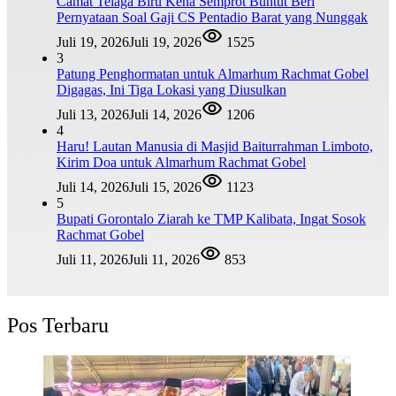
Camat Telaga Biru Kena Semprot Buntut Beri
Pernyataan Soal Gaji CS Pentadio Barat yang Nunggak
Juli 19, 2026
Juli 19, 2026
1525
3
Patung Penghormatan untuk Almarhum Rachmat Gobel
Digagas, Ini Tiga Lokasi yang Diusulkan
Juli 13, 2026
Juli 14, 2026
1206
4
Haru! Lautan Manusia di Masjid Baiturrahman Limboto,
Kirim Doa untuk Almarhum Rachmat Gobel
Juli 14, 2026
Juli 15, 2026
1123
5
Bupati Gorontalo Ziarah ke TMP Kalibata, Ingat Sosok
Rachmat Gobel
Juli 11, 2026
Juli 11, 2026
853
Pos Terbaru