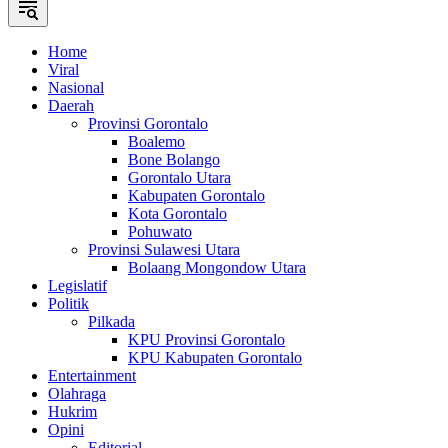
Home
Viral
Nasional
Daerah
Provinsi Gorontalo
Boalemo
Bone Bolango
Gorontalo Utara
Kabupaten Gorontalo
Kota Gorontalo
Pohuwato
Provinsi Sulawesi Utara
Bolaang Mongondow Utara
Legislatif
Politik
Pilkada
KPU Provinsi Gorontalo
KPU Kabupaten Gorontalo
Entertainment
Olahraga
Hukrim
Opini
Editorial