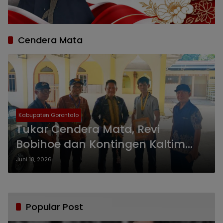
Cendera Mata
Kabupaten Gorontalo
Tukar Cendera Mata, Revi
Bobihoe dan Kontingen Kaltim
Rajut Persaudaraan
Juni 18, 2026
Popular Post