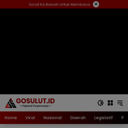
Langsung
×
Scroll Ke Bawah Untuk Membaca
ke
konten
Home
Viral
Nasional
Daerah
Legislatif
Pol