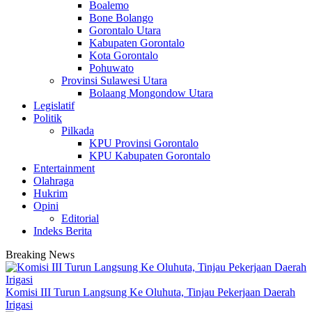
Boalemo
Bone Bolango
Gorontalo Utara
Kabupaten Gorontalo
Kota Gorontalo
Pohuwato
Provinsi Sulawesi Utara
Bolaang Mongondow Utara
Legislatif
Politik
Pilkada
KPU Provinsi Gorontalo
KPU Kabupaten Gorontalo
Entertainment
Olahraga
Hukrim
Opini
Editorial
Indeks Berita
Breaking News
Komisi III Turun Langsung Ke Oluhuta, Tinjau Pekerjaan Daerah
Irigasi