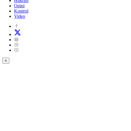
Hukrim
Opini
Kontrol
Video
×