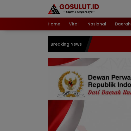
Langsung
ke
konten
Home
Viral
Nasional
Daerah
Breaking News