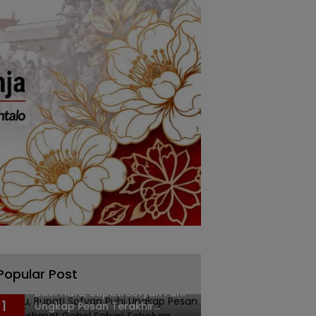
Popular Post
Bikin Haru, Bupati Sofyan Puhi
1
Ungkap Pesan Terakhir