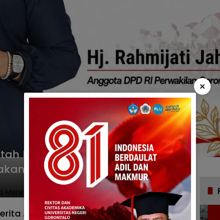
×
tah Kabar Balita Meninggal
akanan dari SPPG
derita Atresia Ani dapat Bantuan, Orang