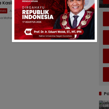
a Kasih Baznas Kabgor
talo
Juli 24, 2025
sa Mohamad, balita berusia 3 tahun…
Po
Dir
Lak