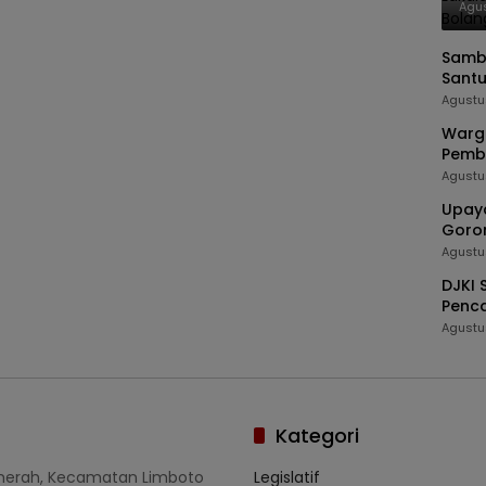
Bon
Agus
Sambu
Santu
Agustu
Warg
Pemb
Henda
Agustu
Upaya
Goro
Agustu
DJKI 
Penca
Tetap
Agustu
Kategori
umerah, Kecamatan Limboto
Legislatif