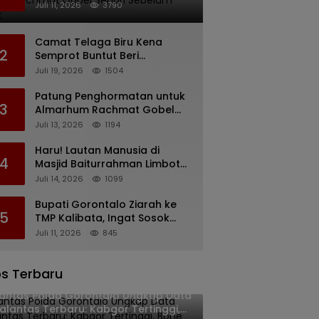
Rachmat Gobel Sehari
Juli 11, 2026
3790
Sebelum Wafat
Camat Telaga Biru Kena
2
Semprot Buntut Beri
Pernyataan Soal Gaji CS
Juli 19, 2026
1504
Pentadio Barat yang
Nunggak
Patung Penghormatan untuk
3
Almarhum Rachmat Gobel
Digagas, Ini Tiga Lokasi yang
Juli 13, 2026
1194
Diusulkan
Haru! Lautan Manusia di
4
Masjid Baiturrahman Limboto,
Kirim Doa untuk Almarhum
Juli 14, 2026
1099
Rachmat Gobel
Bupati Gorontalo Ziarah ke
5
TMP Kalibata, Ingat Sosok
Rachmat Gobel
Juli 11, 2026
845
s Terbaru
lantas Polda Gorontalo Ungkap Data
alantas Terbaru: Kabgor Tertinggi,