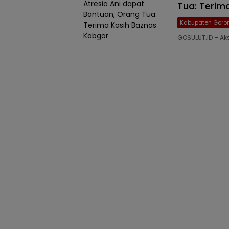
Tua: Terim
Kabupaten Goron
GOSULUT.ID – Ak