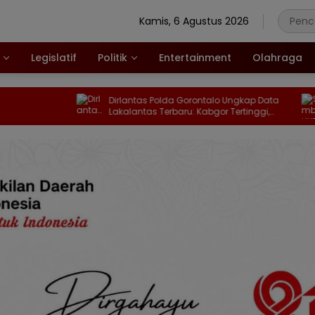
Kamis, 6 Agustus 2026
Legislatif
Politik
Entertainment
Olahraga
Dirlantas Polda Gorontalo Ungkap Data
Sambut
Lakalantas Terbaru: Kabgor Tertinggi,
Santun
Bone Bolango Paling Fatal