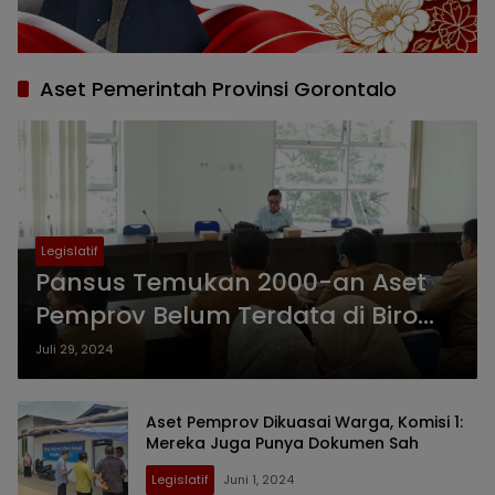
Aset Pemerintah Provinsi Gorontalo
Legislatif
Pansus Temukan 2000-an Aset
Pemprov Belum Terdata di Biro
Keuangan dan Aset Daerah
Juli 29, 2024
Aset Pemprov Dikuasai Warga, Komisi 1:
Mereka Juga Punya Dokumen Sah
Legislatif
Juni 1, 2024