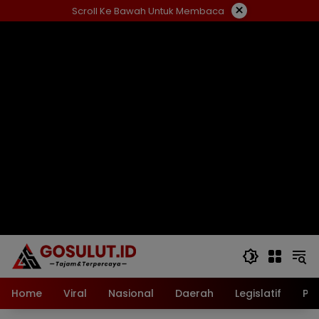
Langsung
×
Scroll Ke Bawah Untuk Membaca
ke
konten
Home
Viral
Nasional
Daerah
Legislatif
Pol