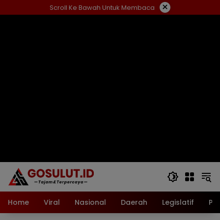
Langsung
×
Scroll Ke Bawah Untuk Membaca
ke
konten
Home
Viral
Nasional
Daerah
Legislatif
Pol