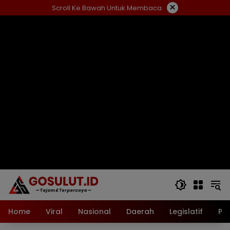
Langsung
×
Scroll Ke Bawah Untuk Membaca
ke
konten
Home
Viral
Nasional
Daerah
Legislatif
Pol