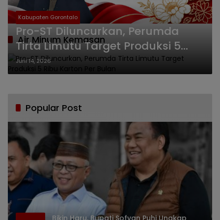
Kabupaten Gorontalo
Pro-ST Diluncurkan, Perumda
Air Minum Kemasan
Tirta Limutu Target Produksi 5
Ribu Karton Per Bulan
Juni 14, 2026
Popular Post
Bikin Haru, Bupati Sofyan Puhi Ungkap