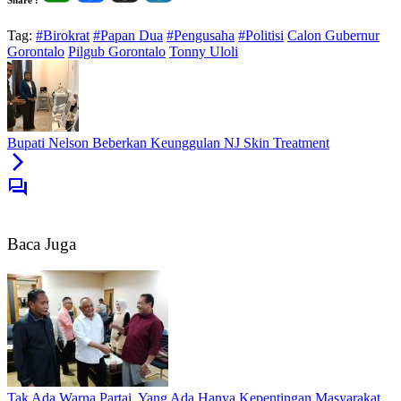
Tag:
#Birokrat
#Papan Dua
#Pengusaha
#Politisi
Calon Gubernur
Gorontalo
Pilgub Gorontalo
Tonny Uloli
Bupati Nelson Beberkan Keunggulan NJ Skin Treatment
Baca Juga
Tak Ada Warna Partai, Yang Ada Hanya Kepentingan Masyarakat