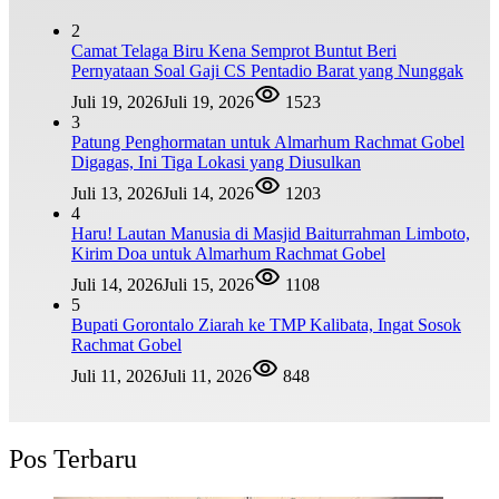
2
Camat Telaga Biru Kena Semprot Buntut Beri
Pernyataan Soal Gaji CS Pentadio Barat yang Nunggak
Juli 19, 2026
Juli 19, 2026
1523
3
Patung Penghormatan untuk Almarhum Rachmat Gobel
Digagas, Ini Tiga Lokasi yang Diusulkan
Juli 13, 2026
Juli 14, 2026
1203
4
Haru! Lautan Manusia di Masjid Baiturrahman Limboto,
Kirim Doa untuk Almarhum Rachmat Gobel
Juli 14, 2026
Juli 15, 2026
1108
5
Bupati Gorontalo Ziarah ke TMP Kalibata, Ingat Sosok
Rachmat Gobel
Juli 11, 2026
Juli 11, 2026
848
Pos Terbaru