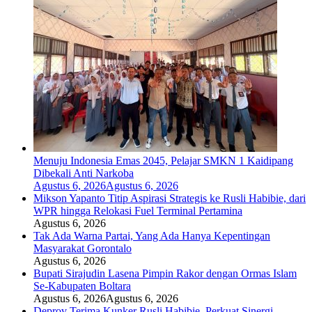
Menuju Indonesia Emas 2045, Pelajar SMKN 1 Kaidipang
Dibekali Anti Narkoba
Agustus 6, 2026
Agustus 6, 2026
Mikson Yapanto Titip Aspirasi Strategis ke Rusli Habibie, dari
WPR hingga Relokasi Fuel Terminal Pertamina
Agustus 6, 2026
Tak Ada Warna Partai, Yang Ada Hanya Kepentingan
Masyarakat Gorontalo
Agustus 6, 2026
Bupati Sirajudin Lasena Pimpin Rakor dengan Ormas Islam
Se-Kabupaten Boltara
Agustus 6, 2026
Agustus 6, 2026
Deprov Terima Kunker Rusli Habibie, Perkuat Sinergi