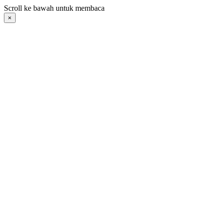
Langsung
Scroll ke bawah untuk membaca
ke
×
konten