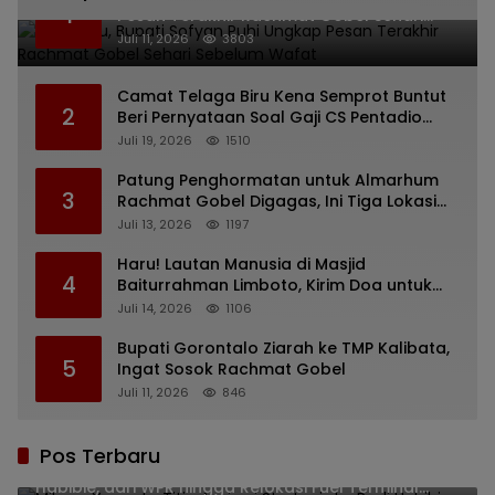
1
Pesan Terakhir Rachmat Gobel Sehari
Sebelum Wafat
Juli 11, 2026
3803
Camat Telaga Biru Kena Semprot Buntut
2
Beri Pernyataan Soal Gaji CS Pentadio
Barat yang Nunggak
Juli 19, 2026
1510
Patung Penghormatan untuk Almarhum
3
Rachmat Gobel Digagas, Ini Tiga Lokasi
yang Diusulkan
Juli 13, 2026
1197
Haru! Lautan Manusia di Masjid
4
Baiturrahman Limboto, Kirim Doa untuk
Almarhum Rachmat Gobel
Juli 14, 2026
1106
Bupati Gorontalo Ziarah ke TMP Kalibata,
5
Ingat Sosok Rachmat Gobel
Juli 11, 2026
846
Pos Terbaru
Mikson Yapanto Titip Aspirasi Strategis ke Rusli
Habibie, dari WPR hingga Relokasi Fuel Terminal