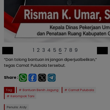
1
2
3
4
5
6
7
8
9
“Dan tolong bantuan ini jangan diperjualbelikan,”
tegas Camat Pulubala tersebut.
Share :
Tag:
Bantuan Benih Jagung
Camat Pulubala
Kelompok Tani
Penulis: Aldy