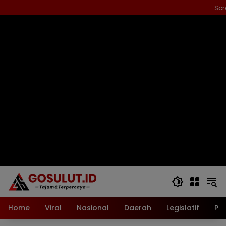
Langsung
Scr
ke
konten
Home
Viral
Nasional
Daerah
Legislatif
Pol