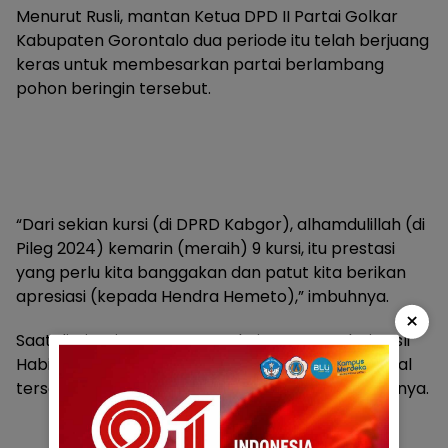
Menurut Rusli, mantan Ketua DPD II Partai Golkar
Kabupaten Gorontalo dua periode itu telah berjuang
keras untuk membesarkan partai berlambang
pohon beringin tersebut.
“Dari sekian kursi (di DPRD Kabgor), alhamdulillah (di
Pileg 2024) kemarin (meraih) 9 kursi, itu prestasi
yang perlu kita banggakan dan patut kita berikan
apresiasi (kepada Hendra Hemeto),” imbuhnya.
×
Saat dimintai tanggapan terkait tawaran dari Rusli
Habibie, Hendra Hemeto menyebutkan, bahwa hal
tersebut merupakan suatu kebanggaan bagi dirinya.