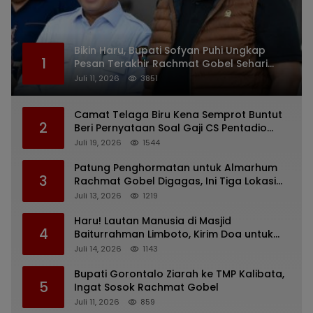
Bikin Haru, Bupati Sofyan Puhi Ungkap
1
Pesan Terakhir Rachmat Gobel Sehari
Sebelum Wafat
Juli 11, 2026
3851
Camat Telaga Biru Kena Semprot Buntut
2
Beri Pernyataan Soal Gaji CS Pentadio
Barat yang Nunggak
Juli 19, 2026
1544
Patung Penghormatan untuk Almarhum
3
Rachmat Gobel Digagas, Ini Tiga Lokasi
yang Diusulkan
Juli 13, 2026
1219
Haru! Lautan Manusia di Masjid
4
Baiturrahman Limboto, Kirim Doa untuk
Almarhum Rachmat Gobel
Juli 14, 2026
1143
Bupati Gorontalo Ziarah ke TMP Kalibata,
5
Ingat Sosok Rachmat Gobel
Juli 11, 2026
859