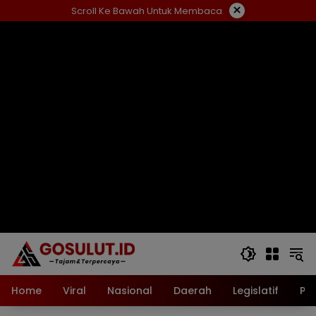
Langsung
×
Scroll Ke Bawah Untuk Membaca
ke
konten
Home
Viral
Nasional
Daerah
Legislatif
Pol