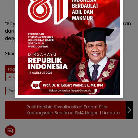
“Saya tentunya merasa bangga mendapat tawaran
dari pak Rusli Habibie, Insya Allah,” ucap Hendra
dengan senyum khasnya.
Share :
Tag:
DPD I Partai Golkar Provinsi Gorontalo
Hendra Hemeto
Rusli Habibie
Penulis: Aldy
Rusli Habibie Sosialisasikan Empat Pilar
Kebangsaan Bersama SMA Negeri 1 Limboto