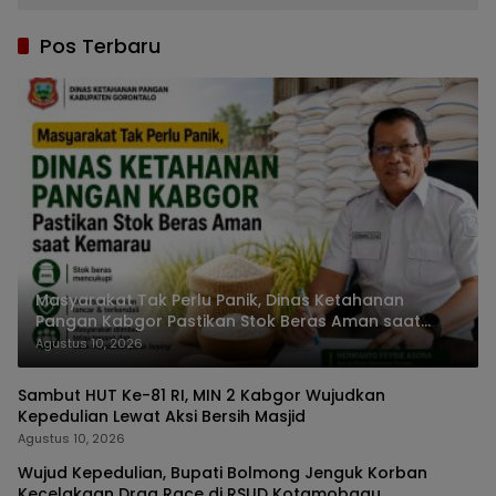
Pos Terbaru
Masyarakat Tak Perlu Panik, Dinas Ketahanan
Pangan Kabgor Pastikan Stok Beras Aman saat
Kemarau
Agustus 10, 2026
Sambut HUT Ke-81 RI, MIN 2 Kabgor Wujudkan
Kepedulian Lewat Aksi Bersih Masjid
Agustus 10, 2026
Wujud Kepedulian, Bupati Bolmong Jenguk Korban
Kecelakaan Drag Race di RSUD Kotamobagu