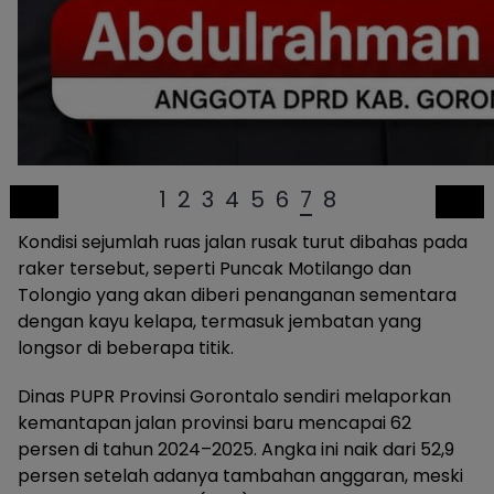
1
2
3
4
5
6
7
8
Kondisi sejumlah ruas jalan rusak turut dibahas pada
raker tersebut, seperti Puncak Motilango dan
Tolongio yang akan diberi penanganan sementara
dengan kayu kelapa, termasuk jembatan yang
longsor di beberapa titik.
Dinas PUPR Provinsi Gorontalo sendiri melaporkan
kemantapan jalan provinsi baru mencapai 62
persen di tahun 2024–2025. Angka ini naik dari 52,9
persen setelah adanya tambahan anggaran, meski