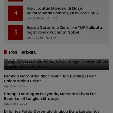
Haru! Lautan Manusia di Masjid
4
Baiturrahman Limboto, Kirim Doa untuk
Almarhum Rachmat Gobel
Juli 14, 2026
1100
Bupati Gorontalo Ziarah ke TMP Kalibata,
5
Ingat Sosok Rachmat Gobel
Juli 11, 2026
845
Pos Terbaru
Cegah ISPA Saat Kemarau, Dinkes Kabgor Siapkan
Ribuan Masker untuk Masyarakat
Agustus 6, 2026
Pemkab Gorontalo akan Gelar Job Bidding Eselon II
Dalam Waktu Dekat
Agustus 6, 2026
Hadapi Tantangan Posyandu, Maryam Sofyan Puhi
Beberkan 4 Langkah Strategis
Agustus 6, 2026
Dirlantas Polda Gorontalo Ungkap Data Lakalantas