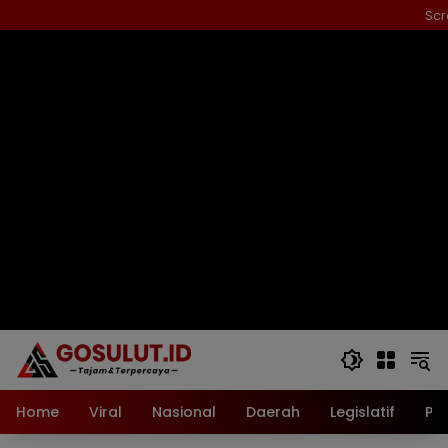
Langsung
Scr
ke
konten
Home
Viral
Nasional
Daerah
Legislatif
Pol