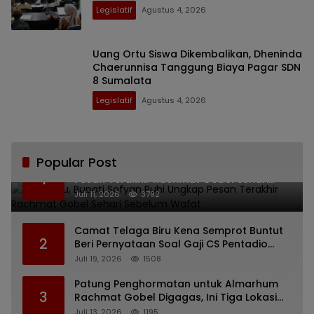
Legislatif
Agustus 4, 2026
Uang Ortu Siswa Dikembalikan, Dheninda
Chaerunnisa Tanggung Biaya Pagar SDN
8 Sumalata
Legislatif
Agustus 4, 2026
Popular Post
Bikin Haru, Bupati Sofyan Puhi Ungkap
1
Pesan Terakhir Rachmat Gobel Sehari
Sebelum Wafat
Juli 11, 2026
3792
Camat Telaga Biru Kena Semprot Buntut
2
Beri Pernyataan Soal Gaji CS Pentadio
Barat yang Nunggak
Juli 19, 2026
1508
Patung Penghormatan untuk Almarhum
3
Rachmat Gobel Digagas, Ini Tiga Lokasi
yang Diusulkan
Juli 13, 2026
1195