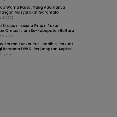
da Warna Partai, Yang Ada Hanya
ntingan Masyarakat Gorontalo
s 6, 2026
i Sirajudin Lasena Pimpin Rakor
an Ormas Islam Se-Kabupaten Boltara
s 6, 2026
v Terima Kunker Rusli Habibie, Perkuat
gi Bersama DPR RI Perjuangkan Aspirasi
arakat
s 6, 2026