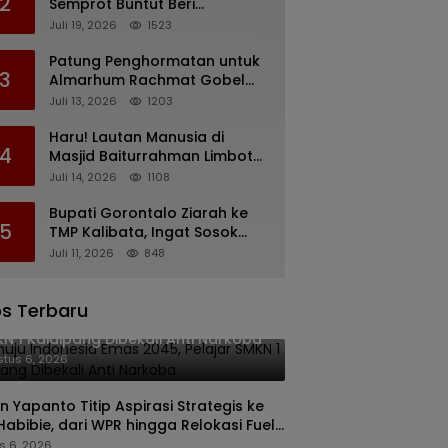
2
Semprot Buntut Beri
Pernyataan Soal Gaji CS
Juli 19, 2026
1523
Pentadio Barat yang
Nunggak
Patung Penghormatan untuk
3
Almarhum Rachmat Gobel
Digagas, Ini Tiga Lokasi yang
Juli 13, 2026
1203
Diusulkan
Haru! Lautan Manusia di
4
Masjid Baiturrahman Limboto,
Kirim Doa untuk Almarhum
Juli 14, 2026
1108
Rachmat Gobel
Bupati Gorontalo Ziarah ke
5
TMP Kalibata, Ingat Sosok
Rachmat Gobel
Juli 11, 2026
848
s Terbaru
uju Indonesia Emas 2045, Pelajar
N 1 Kaidipang Dibekali Anti Narkoba
tus 6, 2026
n Yapanto Titip Aspirasi Strategis ke
 Habibie, dari WPR hingga Relokasi Fuel
nal Pertamina
s 6, 2026