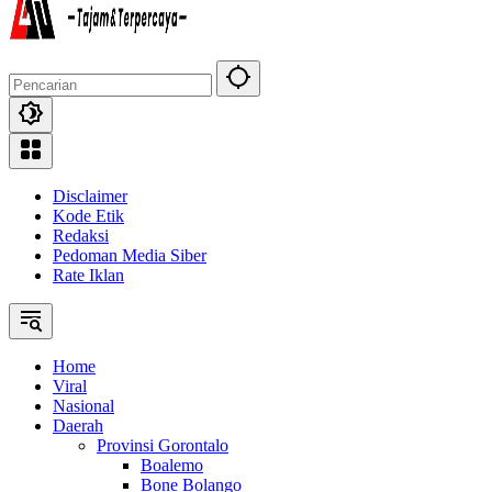
Disclaimer
Kode Etik
Redaksi
Pedoman Media Siber
Rate Iklan
Home
Viral
Nasional
Daerah
Provinsi Gorontalo
Boalemo
Bone Bolango