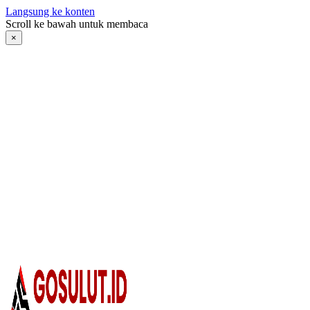
Langsung ke konten
Scroll ke bawah untuk membaca
×