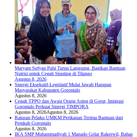
Maryam Sofyan Puhi Turun Langsung, Bagikan Bantuan
Nutrisi untuk Cegah Stunting di Tilango
Agustus 8, 2026
Sinergi Eksekutif-Legislatif Mulai Jawab Harapan
Masyarakat Kabupaten Gorontalo
Agustus 8, 2026
Cegah TPPO dan Awasi Orang Asing di Gorut, Imigrasi
Gorontalo Perkuat Sinergi TIMPORA
Agustus 8, 2026
Agustus 8, 2026
Ratusan Pelaku UMKM Perikanan Terima Bantuan dari
Pemkab Gorontalo
Agustus 8, 2026
IKA SMP Muhammadiyah 1 Manado Gelar Rakerwil, Bahas