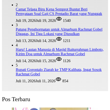
2
Camat Telaga Biru Kena Semprot Buntut Beri
Pernyataan Soal Gaji CS Pentadio Barat yang Nunggak
Juli 19, 2026
Juli 19, 2026
1540
3
Patung Penghormatan untuk Almarhum Rachmat Gobel
Digagas, Ini Tiga Lokasi yang Diusulkan
Juli 13, 2026
Juli 14, 2026
1211
4
Haru! Lautan Manusia di Masjid Baiturrahman Limboto,
Kirim Doa untuk Almarhum Rachmat Gobel
Juli 14, 2026
Juli 15, 2026
1126
5
Bupati Gorontalo Ziarah ke TMP Kalibata, Ingat Sosok
Rachmat Gobel
Juli 11, 2026
Juli 11, 2026
854
Pos Terbaru