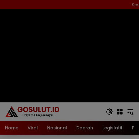
Langsung
Scr
ke
konten
Home
Viral
Nasional
Daerah
Legislatif
Pol