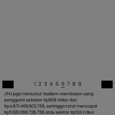
1
2
3
4
5
6
7
8
9
JPU juga menuntut Nadiem membayar uang
pengganti sebesar Rp809 miliar dan
Rp4.871.469.603.758, sehingga total mencapai
Rp5.681.066.728.758 atau sekitar Rp5,6 triliun.