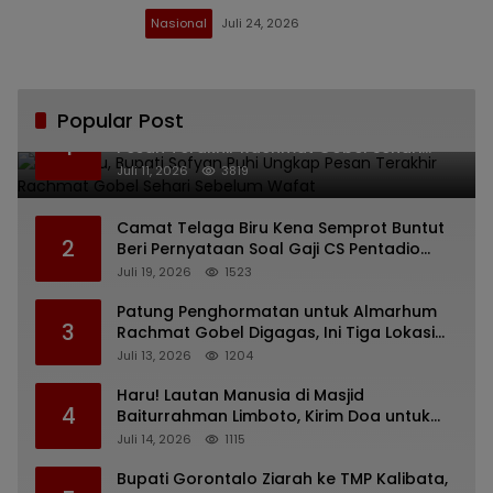
Nasional
Juli 24, 2026
Popular Post
Bikin Haru, Bupati Sofyan Puhi Ungkap
1
Pesan Terakhir Rachmat Gobel Sehari
Sebelum Wafat
Juli 11, 2026
3819
Camat Telaga Biru Kena Semprot Buntut
2
Beri Pernyataan Soal Gaji CS Pentadio
Barat yang Nunggak
Juli 19, 2026
1523
Patung Penghormatan untuk Almarhum
3
Rachmat Gobel Digagas, Ini Tiga Lokasi
yang Diusulkan
Juli 13, 2026
1204
Haru! Lautan Manusia di Masjid
4
Baiturrahman Limboto, Kirim Doa untuk
Almarhum Rachmat Gobel
Juli 14, 2026
1115
Bupati Gorontalo Ziarah ke TMP Kalibata,