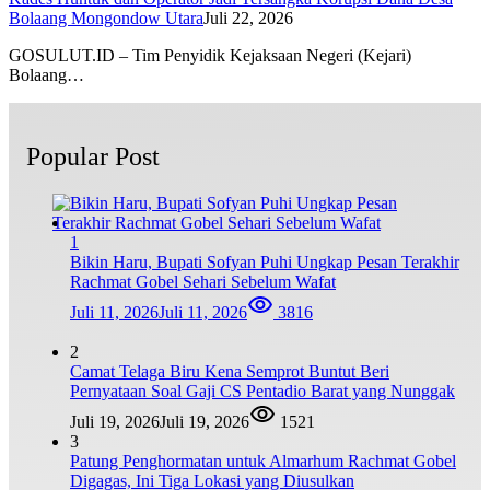
Bolaang Mongondow Utara
Juli 22, 2026
GOSULUT.ID – Tim Penyidik Kejaksaan Negeri (Kejari)
Bolaang…
Popular Post
1
Bikin Haru, Bupati Sofyan Puhi Ungkap Pesan Terakhir
Rachmat Gobel Sehari Sebelum Wafat
Juli 11, 2026
Juli 11, 2026
3816
2
Camat Telaga Biru Kena Semprot Buntut Beri
Pernyataan Soal Gaji CS Pentadio Barat yang Nunggak
Juli 19, 2026
Juli 19, 2026
1521
3
Patung Penghormatan untuk Almarhum Rachmat Gobel
Digagas, Ini Tiga Lokasi yang Diusulkan