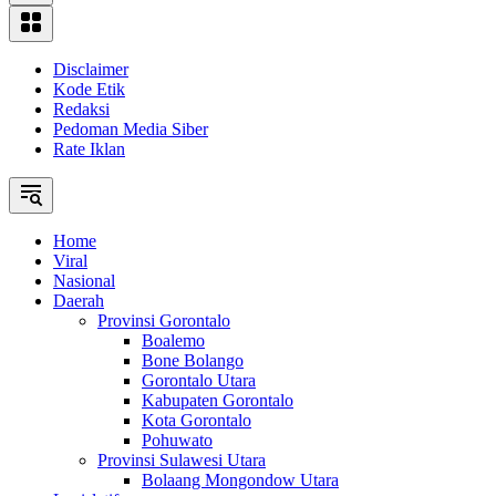
Disclaimer
Kode Etik
Redaksi
Pedoman Media Siber
Rate Iklan
Home
Viral
Nasional
Daerah
Provinsi Gorontalo
Boalemo
Bone Bolango
Gorontalo Utara
Kabupaten Gorontalo
Kota Gorontalo
Pohuwato
Provinsi Sulawesi Utara
Bolaang Mongondow Utara