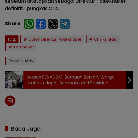
sebelum ditetapkan sebagai Direktur Polteknaker
definitif,” pungkas Cris.
Share :
Tag:
Calon Direktur Polteknaker
Cris Kuntadi
Kemnaker
Penulis: Aldy
Sukses PENAS XVII Berbuah Berkah, Warga
Limboto dapat Sembako dari Presiden
Baca Juga