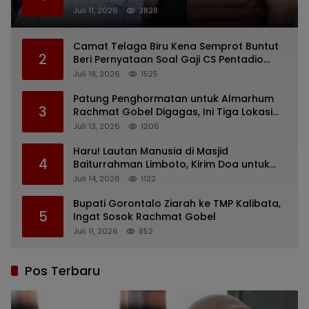
Sebelum Wafat
Juli 11, 2026
3828
Camat Telaga Biru Kena Semprot Buntut
2
Beri Pernyataan Soal Gaji CS Pentadio
Barat yang Nunggak
Juli 19, 2026
1525
Patung Penghormatan untuk Almarhum
3
Rachmat Gobel Digagas, Ini Tiga Lokasi
yang Diusulkan
Juli 13, 2026
1206
Haru! Lautan Manusia di Masjid
4
Baiturrahman Limboto, Kirim Doa untuk
Almarhum Rachmat Gobel
Juli 14, 2026
1122
Bupati Gorontalo Ziarah ke TMP Kalibata,
5
Ingat Sosok Rachmat Gobel
Juli 11, 2026
852
Pos Terbaru