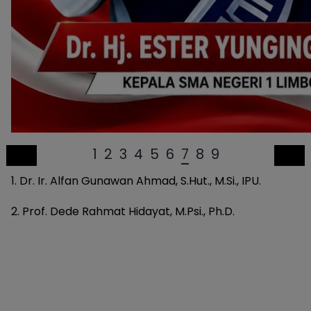
1
2
3
4
5
6
7
8
9
1. Dr. Ir. Alfan Gunawan Ahmad, S.Hut., M.Si., IPU.
2. Prof. Dede Rahmat Hidayat, M.Psi., Ph.D.