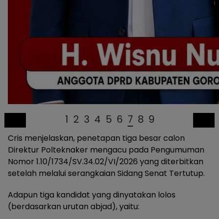
1
2
3
4
5
6
7
8
9
Cris menjelaskan, penetapan tiga besar calon
Direktur Polteknaker mengacu pada Pengumuman
Nomor 1.10/1734/SV.34.02/VI/2026 yang diterbitkan
setelah melalui serangkaian Sidang Senat Tertutup.
Adapun tiga kandidat yang dinyatakan lolos
(berdasarkan urutan abjad), yaitu: