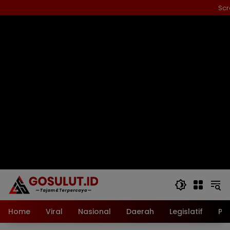
Langsung
Scr
ke
konten
Home
Viral
Nasional
Daerah
Legislatif
Pol