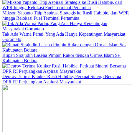
Mikson Yapanto Titip Aspirasi Strategis ke Rusli Habibie, dari WPR
hingga Relokasi Fuel Terminal Pertamina
Tak Ada Warna Partai, Yang Ada Hanya Kepentingan Masyarakat
Gorontalo
Bupati Sirajudin Lasena Pimpin Rakor dengan Ormas Islam Se-
Kabupaten Boltara
Deprov Terima Kunker Rusli Habibie, Perkuat Sinergi Bersama
DPR RI Perjuangkan Aspirasi Masyarakat