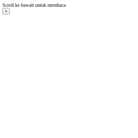
Langsung
Scroll ke bawah untuk membaca
ke
×
konten