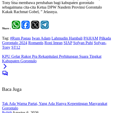
Tony bisa membawa perubahan bagi kabupaten gorontalo
sebagaimana cita-cita Ketua DPW Nasdem Provinsi Gorontalo
Kakak Rachmat Gobel, ” Jelasnya.
Share :
Tag:
#Rum Pagau
Iwan Adam
Lahmudin Hambali
PAHAM
Pilkada
Gorontalo 2024
Romantis
Roni Imran
SIAP
Sofyan Puhi
Sofyan-
Tony
ST12
KPU Gelar Rakor Pra Rekapitulasi Perhitungan Suara Tingkat
Kabupaten Gorontalo
Baca Juga
Tak Ada Warna Partai, Yang Ada Hanya Kepentingan Masyarakat
Gorontalo
Politik
Agustus 6, 2026