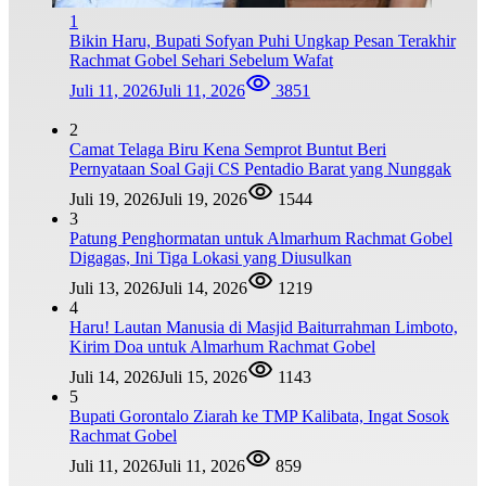
1
Bikin Haru, Bupati Sofyan Puhi Ungkap Pesan Terakhir
Rachmat Gobel Sehari Sebelum Wafat
Juli 11, 2026
Juli 11, 2026
3851
2
Camat Telaga Biru Kena Semprot Buntut Beri
Pernyataan Soal Gaji CS Pentadio Barat yang Nunggak
Juli 19, 2026
Juli 19, 2026
1544
3
Patung Penghormatan untuk Almarhum Rachmat Gobel
Digagas, Ini Tiga Lokasi yang Diusulkan
Juli 13, 2026
Juli 14, 2026
1219
4
Haru! Lautan Manusia di Masjid Baiturrahman Limboto,
Kirim Doa untuk Almarhum Rachmat Gobel
Juli 14, 2026
Juli 15, 2026
1143
5
Bupati Gorontalo Ziarah ke TMP Kalibata, Ingat Sosok
Rachmat Gobel
Juli 11, 2026
Juli 11, 2026
859