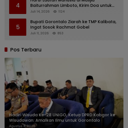
Haru! Lautan Manusia di Masjid
4
Baiturrahman Limboto, Kirim Doa untuk
Almarhum Rachmat Gobel
Juli 14, 2026
1124
Bupati Gorontalo Ziarah ke TMP Kalibata,
5
Ingat Sosok Rachmat Gobel
Juli 11, 2026
853
Pos Terbaru
Hadiri Wisuda Ke-28 UNIGO, Ketua DPRD Kabgor ke
Wisudawan: Amalkan Ilmu untuk Gorontalo
Agustus 8, 2026