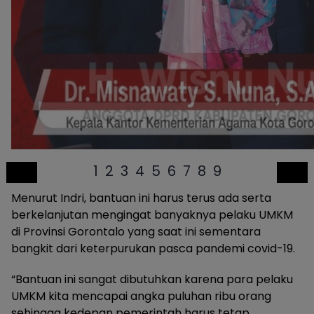
1
2
3
4
5
6
7
8
9
Menurut Indri, bantuan ini harus terus ada serta
berkelanjutan mengingat banyaknya pelaku UMKM
di Provinsi Gorontalo yang saat ini sementara
bangkit dari keterpurukan pasca pandemi covid-19.
“Bantuan ini sangat dibutuhkan karena para pelaku
UMKM kita mencapai angka puluhan ribu orang
sehingga kedepan pemerintah harus tetap