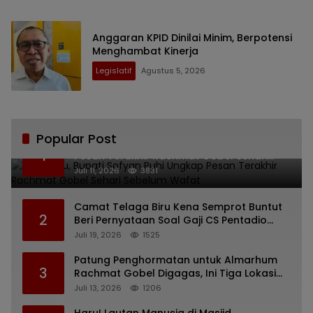
Anggaran KPID Dinilai Minim, Berpotensi
Menghambat Kinerja
Legislatif
Agustus 5, 2026
Popular Post
Bikin Haru, Bupati Sofyan Puhi Ungkap
1
Pesan Terakhir Rachmat Gobel Sehari
Sebelum Wafat
Juli 11, 2026
3831
Camat Telaga Biru Kena Semprot Buntut
2
Beri Pernyataan Soal Gaji CS Pentadio
Barat yang Nunggak
Juli 19, 2026
1525
Patung Penghormatan untuk Almarhum
3
Rachmat Gobel Digagas, Ini Tiga Lokasi
yang Diusulkan
Juli 13, 2026
1206