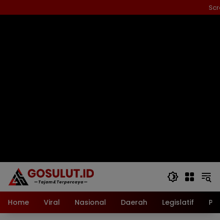
Langsung
Scr
ke
konten
Home
Viral
Nasional
Daerah
Legislatif
Pol