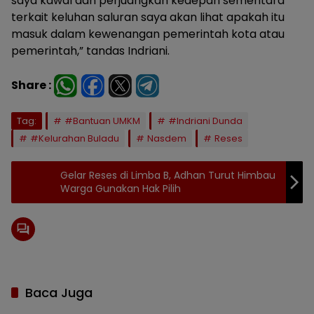
saya kawal dan perjuangkan kedepan sementara
terkait keluhan saluran saya akan lihat apakah itu
masuk dalam kewenangan pemerintah kota atau
pemerintah,” tandas Indriani.
Share :
Tag:
#Bantuan UMKM
#Indriani Dunda
#Kelurahan Buladu
Nasdem
Reses
Gelar Reses di Limba B, Adhan Turut Himbau
Warga Gunakan Hak Pilih
Baca Juga