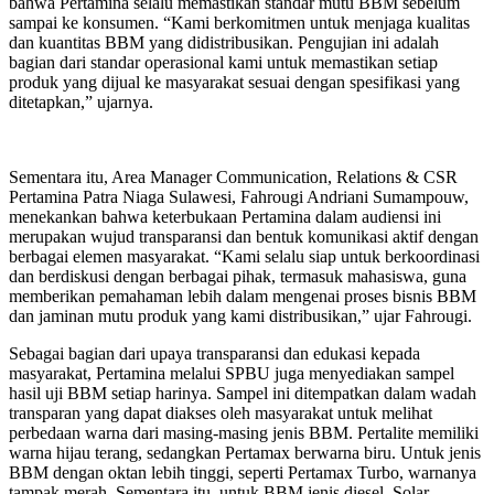
bahwa Pertamina selalu memastikan standar mutu BBM sebelum
sampai ke konsumen. “Kami berkomitmen untuk menjaga kualitas
dan kuantitas BBM yang didistribusikan. Pengujian ini adalah
bagian dari standar operasional kami untuk memastikan setiap
produk yang dijual ke masyarakat sesuai dengan spesifikasi yang
ditetapkan,” ujarnya.
Sementara itu, Area Manager Communication, Relations & CSR
Pertamina Patra Niaga Sulawesi, Fahrougi Andriani Sumampouw,
menekankan bahwa keterbukaan Pertamina dalam audiensi ini
merupakan wujud transparansi dan bentuk komunikasi aktif dengan
berbagai elemen masyarakat. “Kami selalu siap untuk berkoordinasi
dan berdiskusi dengan berbagai pihak, termasuk mahasiswa, guna
memberikan pemahaman lebih dalam mengenai proses bisnis BBM
dan jaminan mutu produk yang kami distribusikan,” ujar Fahrougi.
Sebagai bagian dari upaya transparansi dan edukasi kepada
masyarakat, Pertamina melalui SPBU juga menyediakan sampel
hasil uji BBM setiap harinya. Sampel ini ditempatkan dalam wadah
transparan yang dapat diakses oleh masyarakat untuk melihat
perbedaan warna dari masing-masing jenis BBM. Pertalite memiliki
warna hijau terang, sedangkan Pertamax berwarna biru. Untuk jenis
BBM dengan oktan lebih tinggi, seperti Pertamax Turbo, warnanya
tampak merah. Sementara itu, untuk BBM jenis diesel, Solar