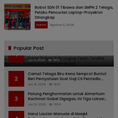
Bobol SDN 01 Tibawa dan SMPN 2 Telaga,
Pelaku Pencurian Laptop-Proyektor
Ditangkap
Hukrim
Agustus 5, 2026
Popular Post
Bikin Haru, Bupati Sofyan Puhi Ungkap
1
Pesan Terakhir Rachmat Gobel Sehari
Sebelum Wafat
Juli 11, 2026
3819
Camat Telaga Biru Kena Semprot Buntut
2
Beri Pernyataan Soal Gaji CS Pentadio
Barat yang Nunggak
Juli 19, 2026
1523
Patung Penghormatan untuk Almarhum
3
Rachmat Gobel Digagas, Ini Tiga Lokasi
yang Diusulkan
Juli 13, 2026
1204
Haru! Lautan Manusia di Masjid