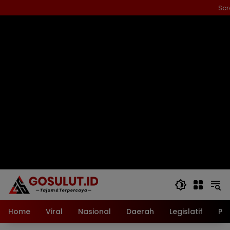
Langsung
Scr
ke
konten
Home
Viral
Nasional
Daerah
Legislatif
Pol