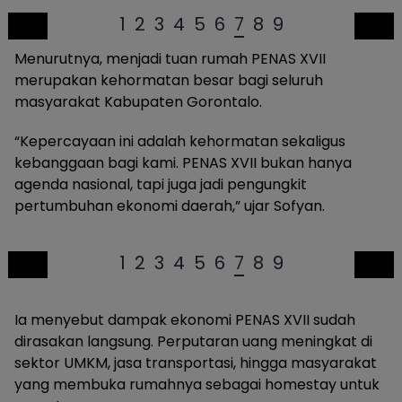
1
2
3
4
5
6
7
8
9
Menurutnya, menjadi tuan rumah PENAS XVII
merupakan kehormatan besar bagi seluruh
masyarakat Kabupaten Gorontalo.
“Kepercayaan ini adalah kehormatan sekaligus
kebanggaan bagi kami. PENAS XVII bukan hanya
agenda nasional, tapi juga jadi pengungkit
pertumbuhan ekonomi daerah,” ujar Sofyan.
1
2
3
4
5
6
7
8
9
Ia menyebut dampak ekonomi PENAS XVII sudah
dirasakan langsung. Perputaran uang meningkat di
sektor UMKM, jasa transportasi, hingga masyarakat
yang membuka rumahnya sebagai homestay untuk