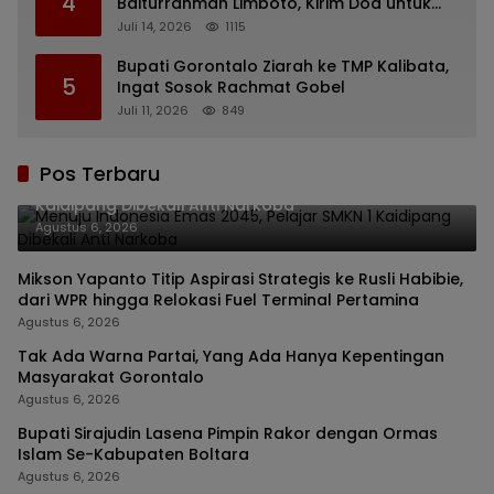
4
Baiturrahman Limboto, Kirim Doa untuk
Almarhum Rachmat Gobel
Juli 14, 2026
1115
Bupati Gorontalo Ziarah ke TMP Kalibata,
5
Ingat Sosok Rachmat Gobel
Juli 11, 2026
849
Pos Terbaru
Menuju Indonesia Emas 2045, Pelajar SMKN 1
Kaidipang Dibekali Anti Narkoba
Agustus 6, 2026
Mikson Yapanto Titip Aspirasi Strategis ke Rusli Habibie,
dari WPR hingga Relokasi Fuel Terminal Pertamina
Agustus 6, 2026
Tak Ada Warna Partai, Yang Ada Hanya Kepentingan
Masyarakat Gorontalo
Agustus 6, 2026
Bupati Sirajudin Lasena Pimpin Rakor dengan Ormas
Islam Se-Kabupaten Boltara
Agustus 6, 2026