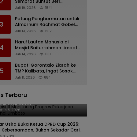
2
Semprot Buntut Beri
Pernyataan Soal Gaji CS
Juli 19, 2026
1541
Pentadio Barat yang
Nunggak
Patung Penghormatan untuk
3
Almarhum Rachmat Gobel
Digagas, Ini Tiga Lokasi yang
Juli 13, 2026
1212
Diusulkan
Haru! Lautan Manusia di
4
Masjid Baiturrahman Limboto,
Kirim Doa untuk Almarhum
Juli 14, 2026
1131
Rachmat Gobel
Bupati Gorontalo Ziarah ke
5
TMP Kalibata, Ingat Sosok
Rachmat Gobel
Juli 11, 2026
854
s Terbaru
isi III Monitoring Progres Pekerjaan
minal Limboto
tus 8, 2026
kar Usira Buka Ketua DPRD Cup 2026:
 Kebersamaan, Bukan Sekadar Cari
a
s 8, 2026