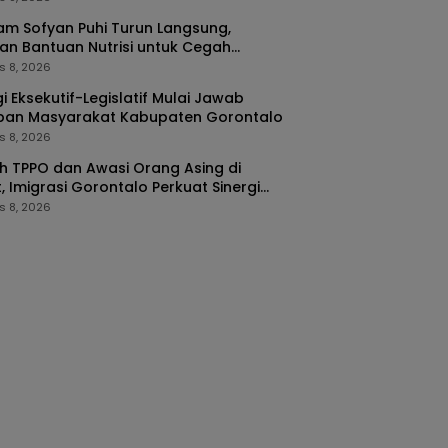
m Sofyan Puhi Turun Langsung,
an Bantuan Nutrisi untuk Cegah
ing di Tilango
s 8, 2026
gi Eksekutif-Legislatif Mulai Jawab
pan Masyarakat Kabupaten Gorontalo
s 8, 2026
 TPPO dan Awasi Orang Asing di
, Imigrasi Gorontalo Perkuat Sinergi
ORA
s 8, 2026