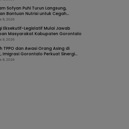
m Sofyan Puhi Turun Langsung,
an Bantuan Nutrisi untuk Cegah
ing di Tilango
s 8, 2026
gi Eksekutif-Legislatif Mulai Jawab
pan Masyarakat Kabupaten Gorontalo
s 8, 2026
 TPPO dan Awasi Orang Asing di
, Imigrasi Gorontalo Perkuat Sinergi
ORA
s 8, 2026