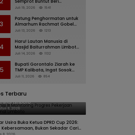
2
Semprot Buntut Beri
Pernyataan Soal Gaji CS
Juli 19, 2026
1541
Pentadio Barat yang
Nunggak
Patung Penghormatan untuk
3
Almarhum Rachmat Gobel
Digagas, Ini Tiga Lokasi yang
Juli 13, 2026
1213
Diusulkan
Haru! Lautan Manusia di
4
Masjid Baiturrahman Limboto,
Kirim Doa untuk Almarhum
Juli 14, 2026
1132
Rachmat Gobel
Bupati Gorontalo Ziarah ke
5
TMP Kalibata, Ingat Sosok
Rachmat Gobel
Juli 11, 2026
854
s Terbaru
isi III Monitoring Progres Pekerjaan
minal Limboto
tus 8, 2026
kar Usira Buka Ketua DPRD Cup 2026:
 Kebersamaan, Bukan Sekadar Cari
a
s 8, 2026