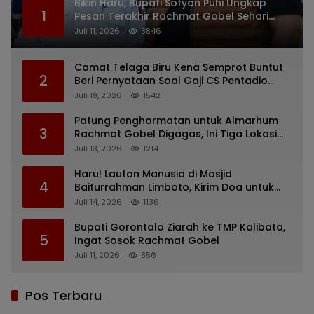
Bikin Haru, Bupati Sofyan Puhi Ungkap
1
Pesan Terakhir Rachmat Gobel Sehari
Sebelum Wafat
Juli 11, 2026
3846
Camat Telaga Biru Kena Semprot Buntut
2
Beri Pernyataan Soal Gaji CS Pentadio
Barat yang Nunggak
Juli 19, 2026
1542
Patung Penghormatan untuk Almarhum
3
Rachmat Gobel Digagas, Ini Tiga Lokasi
yang Diusulkan
Juli 13, 2026
1214
Haru! Lautan Manusia di Masjid
4
Baiturrahman Limboto, Kirim Doa untuk
Almarhum Rachmat Gobel
Juli 14, 2026
1136
Bupati Gorontalo Ziarah ke TMP Kalibata,
5
Ingat Sosok Rachmat Gobel
Juli 11, 2026
856
Pos Terbaru