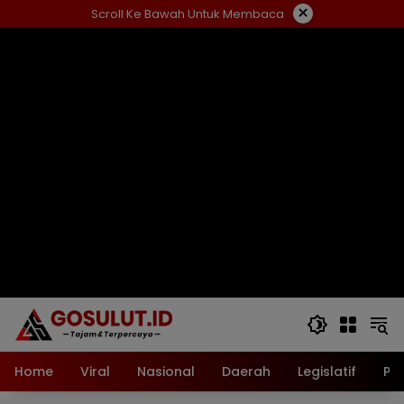
Langsung
×
Scroll Ke Bawah Untuk Membaca
ke
konten
Home
Viral
Nasional
Daerah
Legislatif
Pol