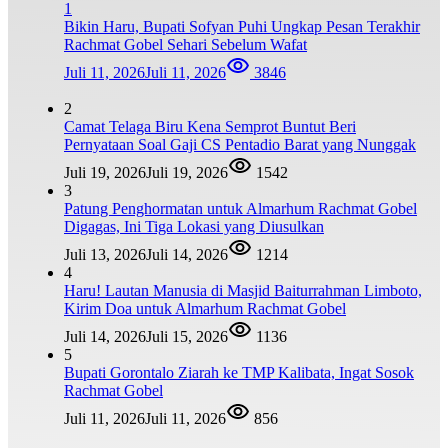
1
Bikin Haru, Bupati Sofyan Puhi Ungkap Pesan Terakhir
Rachmat Gobel Sehari Sebelum Wafat
Juli 11, 2026
Juli 11, 2026
3846
2
Camat Telaga Biru Kena Semprot Buntut Beri
Pernyataan Soal Gaji CS Pentadio Barat yang Nunggak
Juli 19, 2026
Juli 19, 2026
1542
3
Patung Penghormatan untuk Almarhum Rachmat Gobel
Digagas, Ini Tiga Lokasi yang Diusulkan
Juli 13, 2026
Juli 14, 2026
1214
4
Haru! Lautan Manusia di Masjid Baiturrahman Limboto,
Kirim Doa untuk Almarhum Rachmat Gobel
Juli 14, 2026
Juli 15, 2026
1136
5
Bupati Gorontalo Ziarah ke TMP Kalibata, Ingat Sosok
Rachmat Gobel
Juli 11, 2026
Juli 11, 2026
856