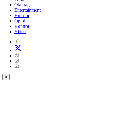
Olahraga
Entertainment
Hukrim
Opini
Kontrol
Video
×