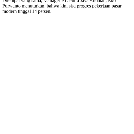
Ditempat yang sama, Manager PT. Putra Jaya Andalan, Eko
Purwanto menuturkan, bahwa kini sisa progres pekerjaan pasar
modern tinggal 14 persen.