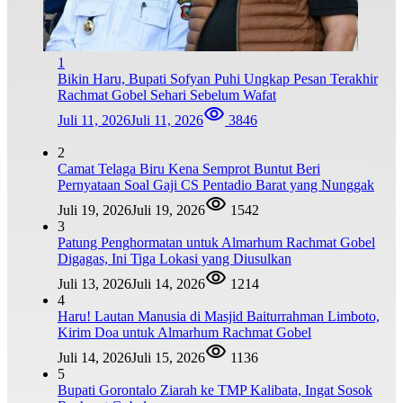
1
Bikin Haru, Bupati Sofyan Puhi Ungkap Pesan Terakhir
Rachmat Gobel Sehari Sebelum Wafat
Juli 11, 2026
Juli 11, 2026
3846
2
Camat Telaga Biru Kena Semprot Buntut Beri
Pernyataan Soal Gaji CS Pentadio Barat yang Nunggak
Juli 19, 2026
Juli 19, 2026
1542
3
Patung Penghormatan untuk Almarhum Rachmat Gobel
Digagas, Ini Tiga Lokasi yang Diusulkan
Juli 13, 2026
Juli 14, 2026
1214
4
Haru! Lautan Manusia di Masjid Baiturrahman Limboto,
Kirim Doa untuk Almarhum Rachmat Gobel
Juli 14, 2026
Juli 15, 2026
1136
5
Bupati Gorontalo Ziarah ke TMP Kalibata, Ingat Sosok