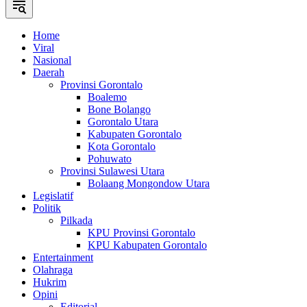
Home
Viral
Nasional
Daerah
Provinsi Gorontalo
Boalemo
Bone Bolango
Gorontalo Utara
Kabupaten Gorontalo
Kota Gorontalo
Pohuwato
Provinsi Sulawesi Utara
Bolaang Mongondow Utara
Legislatif
Politik
Pilkada
KPU Provinsi Gorontalo
KPU Kabupaten Gorontalo
Entertainment
Olahraga
Hukrim
Opini
Editorial