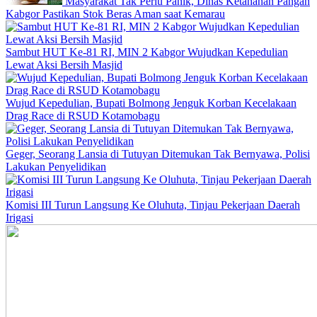
Masyarakat Tak Perlu Panik, Dinas Ketahanan Pangan
Kabgor Pastikan Stok Beras Aman saat Kemarau
Sambut HUT Ke-81 RI, MIN 2 Kabgor Wujudkan Kepedulian
Lewat Aksi Bersih Masjid
Wujud Kepedulian, Bupati Bolmong Jenguk Korban Kecelakaan
Drag Race di RSUD Kotamobagu
Geger, Seorang Lansia di Tutuyan Ditemukan Tak Bernyawa, Polisi
Lakukan Penyelidikan
Komisi III Turun Langsung Ke Oluhuta, Tinjau Pekerjaan Daerah
Irigasi