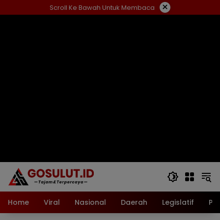
Langsung
×
Scroll Ke Bawah Untuk Membaca
ke
konten
Home
Viral
Nasional
Daerah
Legislatif
Pol