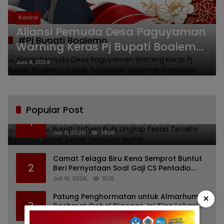
Kontrol
Aliansi Pemuda Desa Paguyaman
#Pj Bupati Boalemo
Warning Keras Pj Bupati Boalemo,
Desak Tuntaskan Sejumlah
Juni 8, 2024
Persoalan
Popular Post
Bikin Haru, Bupati Sofyan Puhi Ungkap
1
Pesan Terakhir Rachmat Gobel Sehari
Sebelum Wafat
Juli 11, 2026
3826
Camat Telaga Biru Kena Semprot Buntut
2
Beri Pernyataan Soal Gaji CS Pentadio
Barat yang Nunggak
Juli 19, 2026
1525
×
Patung Penghormatan untuk Almarhum
3
Rachmat Gobel Digagas, Ini Tiga Lokasi
yang Diusulkan
Juli 13, 2026
1206