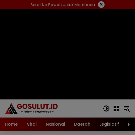
Langsung
×
Scroll Ke Bawah Untuk Membaca
ke
konten
Home
Viral
Nasional
Daerah
Legislatif
Pol