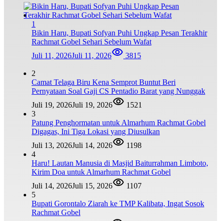
1
Bikin Haru, Bupati Sofyan Puhi Ungkap Pesan Terakhir
Rachmat Gobel Sehari Sebelum Wafat
Juli 11, 2026
Juli 11, 2026
3815
2
Camat Telaga Biru Kena Semprot Buntut Beri
Pernyataan Soal Gaji CS Pentadio Barat yang Nunggak
Juli 19, 2026
Juli 19, 2026
1521
3
Patung Penghormatan untuk Almarhum Rachmat Gobel
Digagas, Ini Tiga Lokasi yang Diusulkan
Juli 13, 2026
Juli 14, 2026
1198
4
Haru! Lautan Manusia di Masjid Baiturrahman Limboto,
Kirim Doa untuk Almarhum Rachmat Gobel
Juli 14, 2026
Juli 15, 2026
1107
5
Bupati Gorontalo Ziarah ke TMP Kalibata, Ingat Sosok
Rachmat Gobel