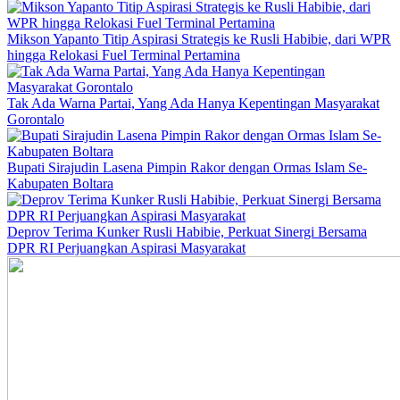
Mikson Yapanto Titip Aspirasi Strategis ke Rusli Habibie, dari WPR
hingga Relokasi Fuel Terminal Pertamina
Tak Ada Warna Partai, Yang Ada Hanya Kepentingan Masyarakat
Gorontalo
Bupati Sirajudin Lasena Pimpin Rakor dengan Ormas Islam Se-
Kabupaten Boltara
Deprov Terima Kunker Rusli Habibie, Perkuat Sinergi Bersama
DPR RI Perjuangkan Aspirasi Masyarakat