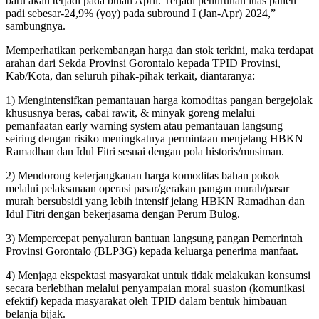
baru akan terjadi pada bulan April. Terjadi penurunan luas panen
padi sebesar-24,9% (yoy) pada subround I (Jan-Apr) 2024,”
sambungnya.
Memperhatikan perkembangan harga dan stok terkini, maka terdapat
arahan dari Sekda Provinsi Gorontalo kepada TPID Provinsi,
Kab/Kota, dan seluruh pihak-pihak terkait, diantaranya:
1) Mengintensifkan pemantauan harga komoditas pangan bergejolak
khususnya beras, cabai rawit, & minyak goreng melalui
pemanfaatan early warning system atau pemantauan langsung
seiring dengan risiko meningkatnya permintaan menjelang HBKN
Ramadhan dan Idul Fitri sesuai dengan pola historis/musiman.
2) Mendorong keterjangkauan harga komoditas bahan pokok
melalui pelaksanaan operasi pasar/gerakan pangan murah/pasar
murah bersubsidi yang lebih intensif jelang HBKN Ramadhan dan
Idul Fitri dengan bekerjasama dengan Perum Bulog.
3) Mempercepat penyaluran bantuan langsung pangan Pemerintah
Provinsi Gorontalo (BLP3G) kepada keluarga penerima manfaat.
4) Menjaga ekspektasi masyarakat untuk tidak melakukan konsumsi
secara berlebihan melalui penyampaian moral suasion (komunikasi
efektif) kepada masyarakat oleh TPID dalam bentuk himbauan
belanja bijak.