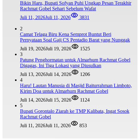
Bikin Haru, Bupati Sofyan Puhi Ungkap Pesan Terakhir
Rachmat Gobel Sehari Sebelum Wafat
Juli 11, 2026
Juli 11, 2026
3831
2
Camat Telaga Biru Kena Semprot Buntut Beri
Pernyataan Soal Gaji CS Pentadio Barat yang Nunggak
Juli 19, 2026
Juli 19, 2026
1525
3
Patung Penghormatan untuk Almarhum Rachmat Gobel
Digagas, Ini Tiga Lokasi yang Diusulkan
Juli 13, 2026
Juli 14, 2026
1206
4
Haru! Lautan Manusia di Masjid Baiturrahman Limboto,
Kirim Doa untuk Almarhum Rachmat Gobel
Juli 14, 2026
Juli 15, 2026
1124
5
Bupati Gorontalo Ziarah ke TMP Kalibata, Ingat Sosok
Rachmat Gobel
Juli 11, 2026
Juli 11, 2026
853