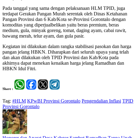
Pada tanggal yang sama dengan pelaksanaan HLM TPID, juga
terdapat Gerakan Pangan Murah serentak oleh Dinas Ketahanan
Pangan Provinsi dan 6 Kab/Kota se-Provinsi Gorontalo dengan
komoditas yang diperjualbelikan yaitu beras premium, beras
medium, gula, minyak goreng, tomat, daging ayam, cabai rawit,
bawang merah, telur ayam, dan gula pasir.
Kegiatan ini dilakukan dalam rangka stabilisasi pasokan dan harga
pangan jelang HBKN. Diharapkan dari seluruh upaya yang telah
dan akan dilakukan oleh TPID Provinsi dan Kab/Kota pada
akhirnya dapat menekan kenaikan harga jelang Ramadhan dan
HBKN Idul Fitri.
Share :
Tag:
#HLM
KPwBI Provinsi Gorontalo
Pengendalian Inflasi
TPID
Provinsi Gorontalo
Honorer dan Aparat Desa Kabgor Sambut Ramadhan Tanpa Upah