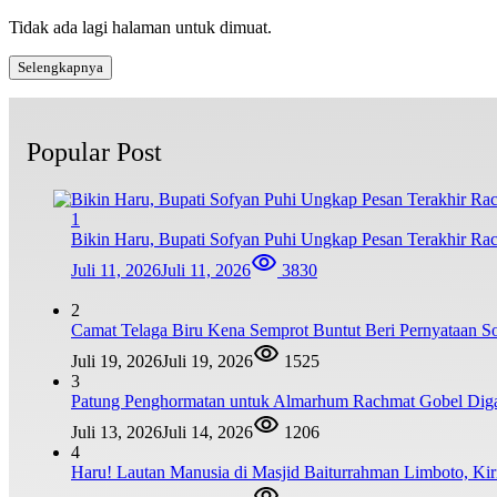
Tidak ada lagi halaman untuk dimuat.
Selengkapnya
Popular Post
1
Bikin Haru, Bupati Sofyan Puhi Ungkap Pesan Terakhir Ra
Juli 11, 2026
Juli 11, 2026
3830
2
Camat Telaga Biru Kena Semprot Buntut Beri Pernyataan S
Juli 19, 2026
Juli 19, 2026
1525
3
Patung Penghormatan untuk Almarhum Rachmat Gobel Digag
Juli 13, 2026
Juli 14, 2026
1206
4
Haru! Lautan Manusia di Masjid Baiturrahman Limboto, K