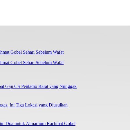
chmat Gobel Sehari Sebelum Wafat
oal Gaji CS Pentadio Barat yang Nunggak
as, Ini Tiga Lokasi yang Diusulkan
irim Doa untuk Almarhum Rachmat Gobel