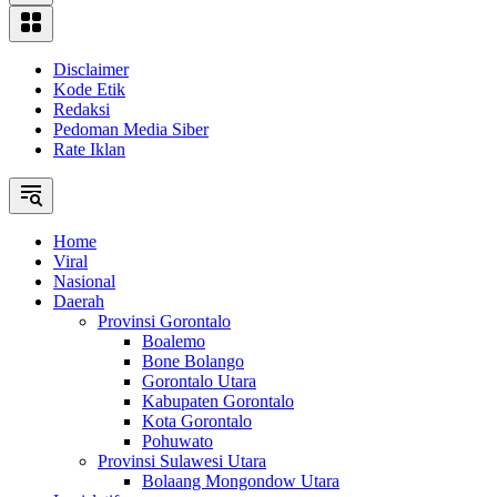
Disclaimer
Kode Etik
Redaksi
Pedoman Media Siber
Rate Iklan
Home
Viral
Nasional
Daerah
Provinsi Gorontalo
Boalemo
Bone Bolango
Gorontalo Utara
Kabupaten Gorontalo
Kota Gorontalo
Pohuwato
Provinsi Sulawesi Utara
Bolaang Mongondow Utara