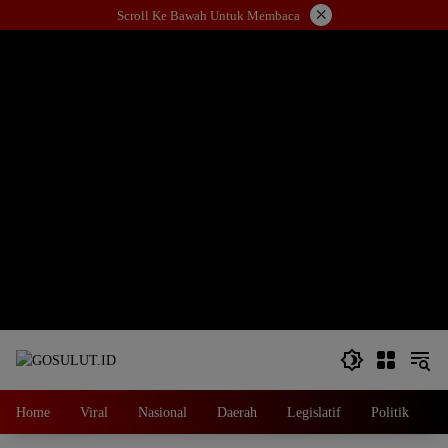
Langsung
×
Scroll Ke Bawah Untuk Membaca
ke
konten
Home
Viral
Nasional
Daerah
Legislatif
Politik
E