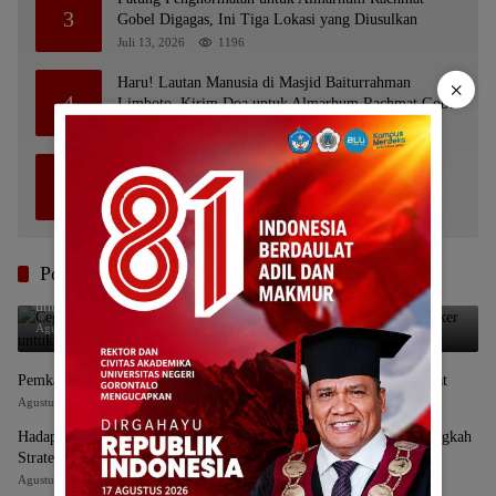
3
Gobel Digagas, Ini Tiga Lokasi yang Diusulkan
Juli 13, 2026
1196
Haru! Lautan Manusia di Masjid Baiturrahman
×
4
Limboto, Kirim Doa untuk Almarhum Rachmat Gobel
Juli 14, 2026
1101
Bupati Gorontalo Ziarah ke TMP Kalibata, Ingat
5
Sosok Rachmat Gobel
Juli 11, 2026
846
Pos Terbaru
Cegah ISPA Saat Kemarau, Dinkes Kabgor Siapkan Ribuan Masker
untuk Masyarakat
Agustus 6, 2026
Pemkab Gorontalo akan Gelar Job Fit Eselon II Dalam Waktu Dekat
Agustus 6, 2026
Hadapi Tantangan Posyandu, Maryam Sofyan Puhi Beberkan 4 Langkah
Strategis
Agustus 6, 2026