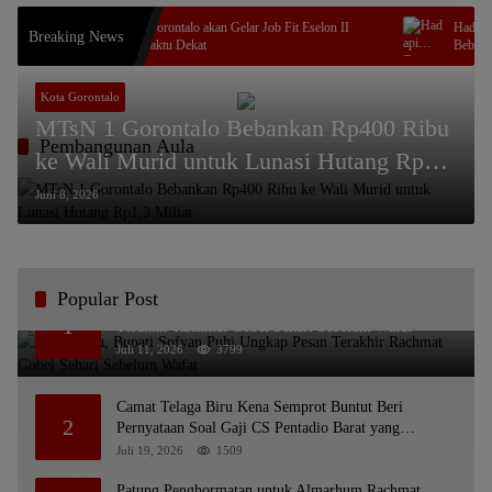
Pemkab Gorontalo akan Gelar Job Fit Eselon II
Hadapi Tant
Breaking News
Dalam Waktu Dekat
Beberkan 4 L
Kota Gorontalo
MTsN 1 Gorontalo Bebankan Rp400 Ribu
Pembangunan Aula
ke Wali Murid untuk Lunasi Hutang Rp1,3
Miliar
Juni 8, 2026
Popular Post
Bikin Haru, Bupati Sofyan Puhi Ungkap Pesan
1
Terakhir Rachmat Gobel Sehari Sebelum Wafat
Juli 11, 2026
3799
Camat Telaga Biru Kena Semprot Buntut Beri
2
Pernyataan Soal Gaji CS Pentadio Barat yang
Nunggak
Juli 19, 2026
1509
Patung Penghormatan untuk Almarhum Rachmat