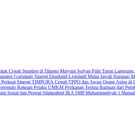
Maryam Sofyan Puhi Turun Langsung, B
Sinergi Eksekutif-Legislatif Mulai Jawab Harapan 
Cegah TPPO dan Awasi Orang Asing di G
Ratusan Pelaku UMKM Perikanan Terima Bantuan dari Pemk
IKA SMP Muhammadiyah 1 Manado Ge