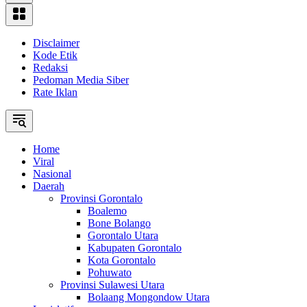
Disclaimer
Kode Etik
Redaksi
Pedoman Media Siber
Rate Iklan
Home
Viral
Nasional
Daerah
Provinsi Gorontalo
Boalemo
Bone Bolango
Gorontalo Utara
Kabupaten Gorontalo
Kota Gorontalo
Pohuwato
Provinsi Sulawesi Utara
Bolaang Mongondow Utara