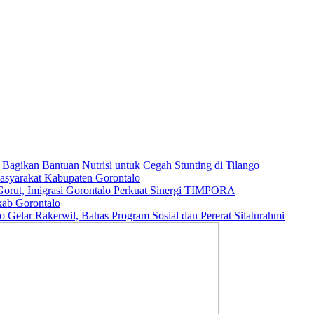
agikan Bantuan Nutrisi untuk Cegah Stunting di Tilango
Masyarakat Kabupaten Gorontalo
orut, Imigrasi Gorontalo Perkuat Sinergi TIMPORA
ab Gorontalo
lar Rakerwil, Bahas Program Sosial dan Pererat Silaturahmi