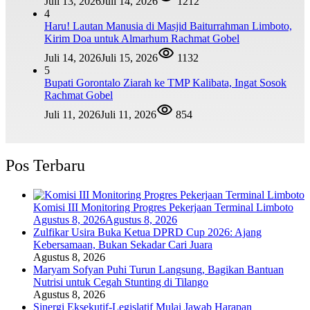
Juli 13, 2026
Juli 14, 2026
1212
4
Haru! Lautan Manusia di Masjid Baiturrahman Limboto,
Kirim Doa untuk Almarhum Rachmat Gobel
Juli 14, 2026
Juli 15, 2026
1132
5
Bupati Gorontalo Ziarah ke TMP Kalibata, Ingat Sosok
Rachmat Gobel
Juli 11, 2026
Juli 11, 2026
854
Pos Terbaru
Komisi III Monitoring Progres Pekerjaan Terminal Limboto
Agustus 8, 2026
Agustus 8, 2026
Zulfikar Usira Buka Ketua DPRD Cup 2026: Ajang
Kebersamaan, Bukan Sekadar Cari Juara
Agustus 8, 2026
Maryam Sofyan Puhi Turun Langsung, Bagikan Bantuan
Nutrisi untuk Cegah Stunting di Tilango
Agustus 8, 2026
Sinergi Eksekutif-Legislatif Mulai Jawab Harapan