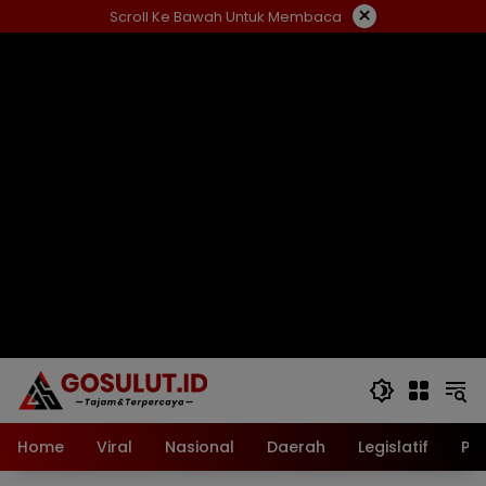
Langsung
×
Scroll Ke Bawah Untuk Membaca
ke
konten
Home
Viral
Nasional
Daerah
Legislatif
Pol