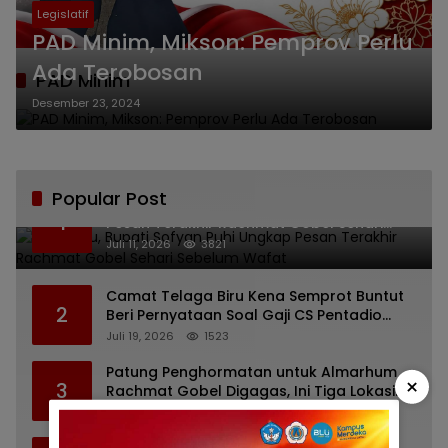
Legislatif
PAD Minim, Mikson: Pemprov Perlu
Ada Terobosan
PAD Minim
Desember 23, 2024
Popular Post
Bikin Haru, Bupati Sofyan Puhi Ungkap
1
Pesan Terakhir Rachmat Gobel Sehari
Sebelum Wafat
Juli 11, 2026
3821
Camat Telaga Biru Kena Semprot Buntut
2
Beri Pernyataan Soal Gaji CS Pentadio
Barat yang Nunggak
Juli 19, 2026
1523
Patung Penghormatan untuk Almarhum
×
3
Rachmat Gobel Digagas, Ini Tiga Lokasi
yang Diusulkan
Juli 13, 2026
1205