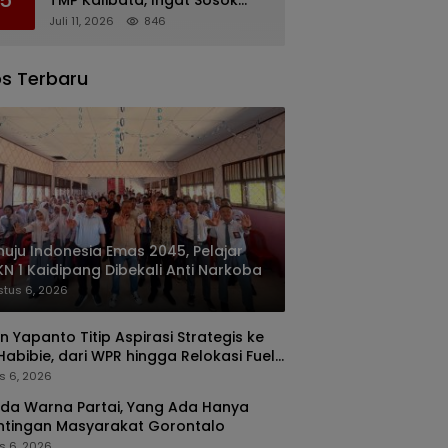
Rachmat Gobel
Juli 11, 2026
846
s Terbaru
uju Indonesia Emas 2045, Pelajar
N 1 Kaidipang Dibekali Anti Narkoba
tus 6, 2026
n Yapanto Titip Aspirasi Strategis ke
 Habibie, dari WPR hingga Relokasi Fuel
nal Pertamina
s 6, 2026
da Warna Partai, Yang Ada Hanya
ntingan Masyarakat Gorontalo
s 6, 2026