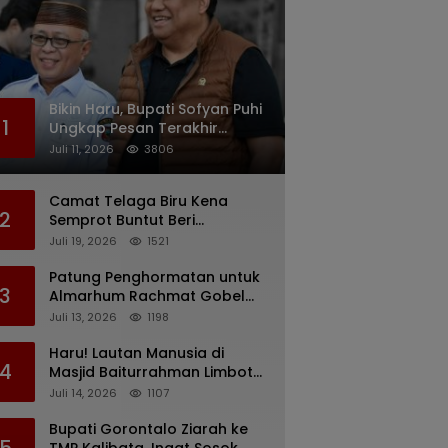
Bikin Haru, Bupati Sofyan Puhi
1
Ungkap Pesan Terakhir
Rachmat Gobel Sehari
Juli 11, 2026
3806
Sebelum Wafat
Camat Telaga Biru Kena
2
Semprot Buntut Beri
Pernyataan Soal Gaji CS
Juli 19, 2026
1521
Pentadio Barat yang
Nunggak
Patung Penghormatan untuk
3
Almarhum Rachmat Gobel
Digagas, Ini Tiga Lokasi yang
Juli 13, 2026
1198
Diusulkan
Haru! Lautan Manusia di
4
Masjid Baiturrahman Limboto,
Kirim Doa untuk Almarhum
Juli 14, 2026
1107
Rachmat Gobel
Bupati Gorontalo Ziarah ke
5
TMP Kalibata, Ingat Sosok