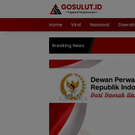
Langsung
ke
konten
Home
Viral
Nasional
Daerah
Breaking News