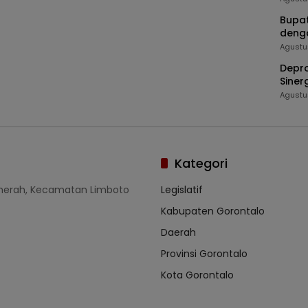
Bupat
deng
Agustu
Depro
Siner
Masy
Agustu
Kategori
umerah, Kecamatan Limboto
Legislatif
Kabupaten Gorontalo
Daerah
Provinsi Gorontalo
Kota Gorontalo