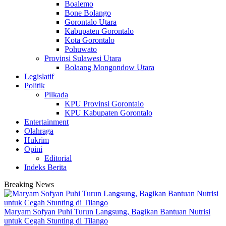
Boalemo
Bone Bolango
Gorontalo Utara
Kabupaten Gorontalo
Kota Gorontalo
Pohuwato
Provinsi Sulawesi Utara
Bolaang Mongondow Utara
Legislatif
Politik
Pilkada
KPU Provinsi Gorontalo
KPU Kabupaten Gorontalo
Entertainment
Olahraga
Hukrim
Opini
Editorial
Indeks Berita
Breaking News
Maryam Sofyan Puhi Turun Langsung, Bagikan Bantuan Nutrisi
untuk Cegah Stunting di Tilango