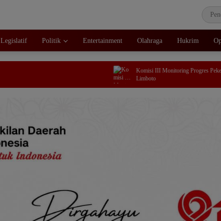
Legislatif
Politik
Entertainment
Olahraga
Hukrim
Op
Komisi III Monitoring Progres Pekerjaan Terminal
Limboto