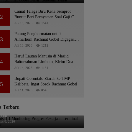
Camat Telaga Biru Kena Semprot
2
Buntut Beri Pernyataan Soal Gaji CS
Pentadio Barat yang Nunggak
Juli 19, 2026
1541
Patung Penghormatan untuk
3
Almarhum Rachmat Gobel Digagas,
Ini Tiga Lokasi yang Diusulkan
Juli 13, 2026
1212
Haru! Lautan Manusia di Masjid
4
Baiturrahman Limboto, Kirim Doa
untuk Almarhum Rachmat Gobel
Juli 14, 2026
1131
Bupati Gorontalo Ziarah ke TMP
5
Kalibata, Ingat Sosok Rachmat Gobel
Juli 11, 2026
854
s Terbaru
si III Monitoring Progres Pekerjaan Terminal
boto
tus 8, 2026