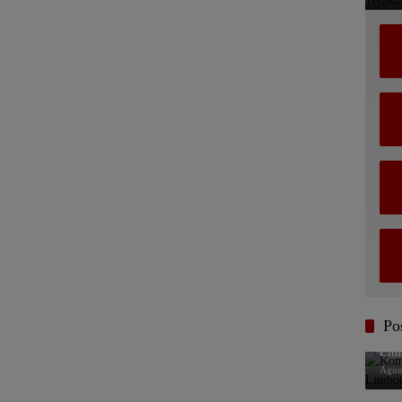
Po
Komi
Lim
Agus