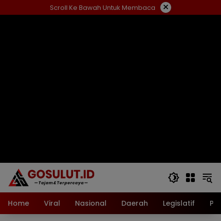
Langsung
×
Scroll Ke Bawah Untuk Membaca
ke
konten
Home
Viral
Nasional
Daerah
Legislatif
Pol