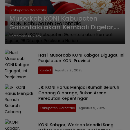
Kabupaten Gorontalo
Musorkab KONI Kabupaten
KONI Kabupaten Gorontalo
Gorontalo akan Kembali Digelar,
RB Ditunjuk Pelaksana Harian
September 13, 2025
Hasil Musorcab KONI Kabgor Digugat, Ini
Penjelasan KONI Provinsi
Kontrol
Agustus 21, 2025
JR: KONI Harus Menjadi Rumah Seluruh
Cabang Olahraga, Bukan Arena
Perebutan Kepentingan
Kabupaten Gorontalo
Agustus 9, 2025
KONI Kabgor, Warisan Mandiri Sang