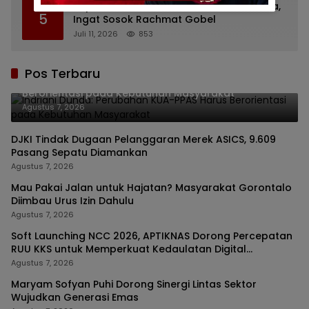
Bupati Gorontalo Ziarah ke TMP Kalibata,
5
Ingat Sosok Rachmat Gobel
Juli 11, 2026
853
Pos Terbaru
Indriani Dunda: Perubahan KUA-PPAS Harus
Berorientasi pada Kebutuhan Masyarakat
Agustus 7, 2026
DJKI Tindak Dugaan Pelanggaran Merek ASICS, 9.609
Pasang Sepatu Diamankan
Agustus 7, 2026
Mau Pakai Jalan untuk Hajatan? Masyarakat Gorontalo
Diimbau Urus Izin Dahulu
Agustus 7, 2026
Soft Launching NCC 2026, APTIKNAS Dorong Percepatan
RUU KKS untuk Memperkuat Kedaulatan Digital
Indonesia
Agustus 7, 2026
Maryam Sofyan Puhi Dorong Sinergi Lintas Sektor
Wujudkan Generasi Emas