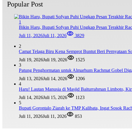
Popular Post
1
Bikin Haru, Bupati Sofyan Puhi Ungkap Pesan Terakhir Ra
Juli 11, 2026
Juli 11, 2026
3829
2
Camat Telaga Biru Kena Semprot Buntut Beri Pernyataan S
Juli 19, 2026
Juli 19, 2026
1525
3
Patung Penghormatan untuk Almarhum Rachmat Gobel Digag
Juli 13, 2026
Juli 14, 2026
1206
4
Haru! Lautan Manusia di Masjid Baiturrahman Limboto, K
Juli 14, 2026
Juli 15, 2026
1123
5
Bupati Gorontalo Ziarah ke TMP Kalibata, Ingat Sosok Ra
Juli 11, 2026
Juli 11, 2026
853