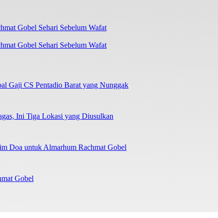
chmat Gobel Sehari Sebelum Wafat
oal Gaji CS Pentadio Barat yang Nunggak
as, Ini Tiga Lokasi yang Diusulkan
irim Doa untuk Almarhum Rachmat Gobel
chmat Gobel