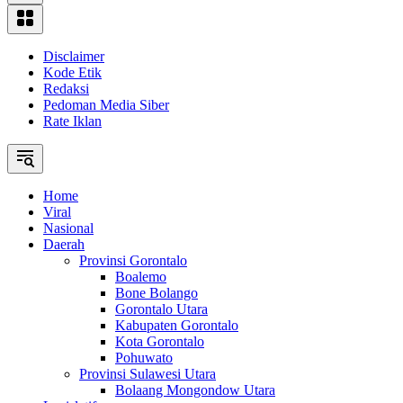
Disclaimer
Kode Etik
Redaksi
Pedoman Media Siber
Rate Iklan
Home
Viral
Nasional
Daerah
Provinsi Gorontalo
Boalemo
Bone Bolango
Gorontalo Utara
Kabupaten Gorontalo
Kota Gorontalo
Pohuwato
Provinsi Sulawesi Utara
Bolaang Mongondow Utara